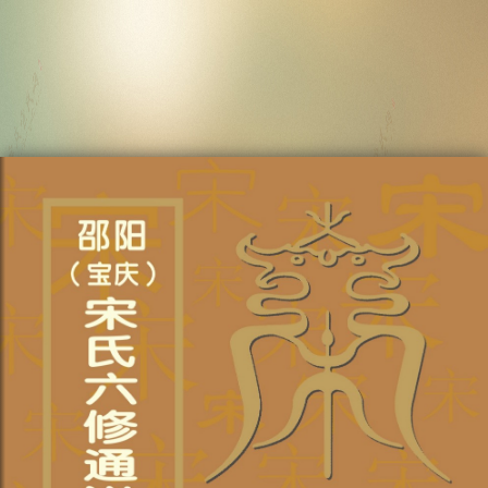
宝庆（邵阳）宋氏六修通谱电子版 兴吉公房-卷三十二