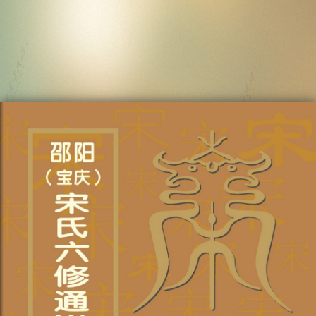
宝庆（邵阳）宋氏六修通谱电子版 兴九公房-卷三十